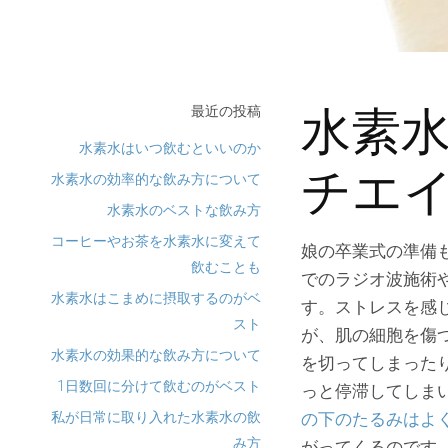
最近の投稿
水素
水素水はいつ飲むといいのか
チエ
水素水の効率的な飲み方について
水素水のベストな飲み方
コーヒーやお茶を水素水に変えて
娘の卒業式の準備
飲むことも
でのラジオ波施術
水素水はこまめに摂取するのがベ
す。ストレスを感
スト
が、肌の細胞を傷
水素水の効果的な飲み方について
を切ってしまった
1日数回に分けて飲むのがベスト
っと停滞してしま
私が日常に取り入れた水素水の飲
の下のたるみはよ
み方
がってくるのです