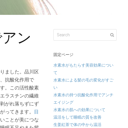
でアン
固定ページ
水素水がもたらす美容効果につい
りました。品川区
て
、抗酸化作用で
水素水による髪の毛の変化がすご
す。この活性酸素
い
水素水の持つ抗酸化作用でアンチ
エラスチンの繊維
エイジング
剥がれ落ちずにず
水素水の肌への効果について
がってきます。
目
温活をして睡眠の質を改善
いことが美につな
生姜紅茶で体の中から温活
睡眠不足やまた紫