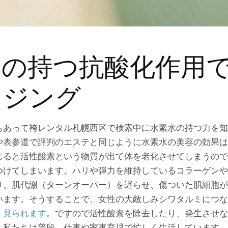
水の持つ抗酸化作用
イジング
もあって袴レンタル札幌西区で検索中に水素水の持つ力を知
や表参道で評判のエステと同じように水素水の美容の効果は
じると活性酸素という物質が出て体を老化させてしまうので
つけてしまいます。ハリや弾力を維持しているコラーゲンや
り、肌代謝（ターンオーバー）を遅らせ、傷ついた肌細胞が
います。そうすることで、女性の大敵しみシワタルミにつな
く見られます
。ですので活性酸素を除去したり、発生させな
。私たちは普段、仕事や家事育児で忙しく生活しています。