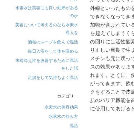
外線といったもの
水素水は美容にも良い効果がある
のか
できなくなってき
加物が含まれてい
美容について考えるのなら水素水
導入を
を超えてしまうく
の回りには活性酸
酒粕のスープを飲んで温活
り正しい周期で生
毎日入浴をして体を温める
スチンも元に戻っ
末端冷え性を改善するために温活
スの効果がありま
をした話
れます。とくに、
足湯をして気持ちよく温活
がってきます。飲
クをすることで皮
カテゴリー
肌のバリア機能を
水素水の美容効果
に使用してあげる
水素水の飲み方
温活